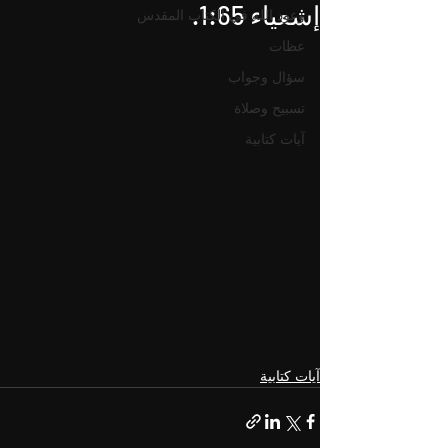
إشعياء 1:65.
وعود الله في الكتاب المقدس
عظات
سؤال وجواب
تسبيح وصلاة
آيات كتابية
آيات كتابية