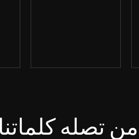
ن تصله كلماتنا
وَإِنَّمَا إِنْ كَانَ أَحَدُكُمْ تُعْوِزُهُ حِكْمَةٌ،
انْتَظِرِ 
فَلْيَطْلُبْ مِنَ اللهِ الَّذِي يُعْطِي
قَلْبُكَ