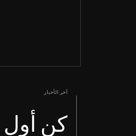
آخر الأخبار
كن أول م
الْمَحَبَّةُ تَتَأَنَّى وَتَرْفُقُ. الْمَحَبَّةُ لاَ
تَحْسِدُ. الْمَحَبَّةُ لاَ تَتَفَاخَرُ، وَلاَ تَنْتَفِخُ،