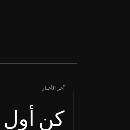
آخر الأخبار
كن أول م
انْتَظِرِ الرَّبَّ. لِيَتَشَدَّدْ وَلْيَتَشَجَّعْ
قَلْبُكَ، وَانْتَظِرِ الرَّبَّ. سفر