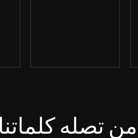
ن تصله كلماتنا
طُوبَى لِلْمَطْرُودِينَ مِنْ أَجْلِ الْبِرِّ،
طُوبَى لِ
لأَنَّ لَهُمْ مَلَكُوتَ السَّمَاوَاتِ. إنجيل
اللهِ يُ