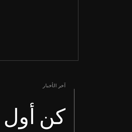
آخر الأخبار
كن أول م
وَإِنَّمَا إِنْ كَانَ أَحَدُكُمْ تُعْوِزُهُ حِكْمَةٌ،
فَلْيَطْلُبْ مِنَ اللهِ الَّذِي يُعْطِي
الْجَمِيعَ بِسَخَاءٍ وَلاَ يُعَيِّرُ، فَسَيُعْطَى