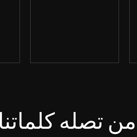
ن تصله كلماتنا
انْتَظِرِ الرَّبَّ. لِيَتَشَدَّدْ وَلْيَتَشَجَّعْ
طُوبَى ل
قَلْبُكَ، وَانْتَظِرِ الرَّبَّ. سفر
لأَنَّ ل
المزامير ٢٧: ١٤
متى ٥: ١٠