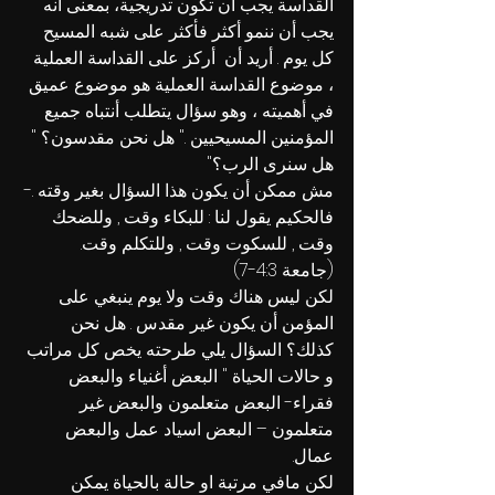
القداسة يجب أن تكون تدريجية، بمعنى أنه 
يجب أن ننمو أكثر فأكثر على شبه المسيح 
كل يوم . أريد أن  أركز على القداسة العملية 
، موضوع القداسة العملية هو موضوع عميق 
في أهميته ، وهو سؤال يتطلب أنتباه جميع 
المؤمنين المسيحيين ." 
هل نحن مقدسون؟
 " 
هل سنرى الرب؟
"
مش ممكن أن يكون هذا السؤال بغير وقته .- 
فالحكيم يقول لنا : للبكاء وقت , وللضحك 
وقت , للسكوت وقت , وللتكلم وقت.     
(جامعة 4:3-7)
لكن ليس هناك وقت ولا يوم ينبغي على 
المؤمن أن يكون غير مقدس . هل نحن 
كذلك؟ السؤال يلي طرحته يخص كل مراتب 
و حالات الحياة " البعض أغنياء والبعض 
فقراء- البعض متعلمون والبعض غير 
متعلمون – البعض اسياد عمل والبعض 
عمال. 
لكن مافي مرتبة او حالة بالحياة يمكن 