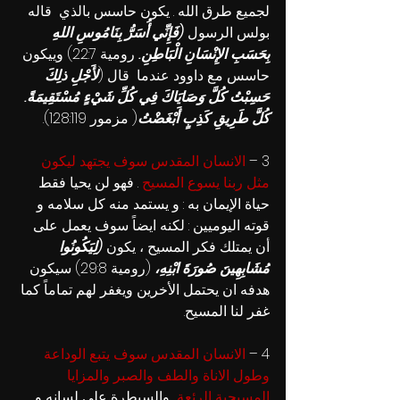
لجميع طرق الله . يكون حاسس بالذي  قاله 
بولس الرسول 
(فَإِنِّي أُسَرُّ بِنَامُوسِ اللهِ 
بِحَسَبِ الإِنْسَانِ الْبَاطِنِ.
 رومية 22:7) وييكون 
حاسس مع داوود عندما  قال (
لأَجْلِ ذلِكَ 
حَسِبْتُ كُلَّ وَصَايَاكَ فِي كُلِّ شَيْءٍ مُسْتَقِيمَةً. 
كُلَّ طَرِيقِ كَذِبٍ أَبْغَضْتُ
( مزمور 128:119).
3
 – 
الانسان المقدس سوف يجتهد ليكون 
مثل ربنا يسوع المسيح 
. فهو لن يحيا فقط 
حياة الإيمان به : و يستمد منه كل سلامه و 
قوته اليوميين : لكنه ايضاً سوف يعمل على 
أن يمتلك فكر المسيح ، يكون 
(لِيَكُونُوا 
مُشَابِهِينَ صُورَةَ ابْنِهِ، 
(رومية 29:8) سيكون 
هدفه ان يحتمل الأخرين ويغفر لهم تماماً كما 
غفر لنا المسيح.
4 
– 
الانسان المقدس سوف يتبع الوداعة 
وطول الاناة والطف والصبر والمزايا 
المسيحية الرئعة 
 والسيطرة على لسانه و 