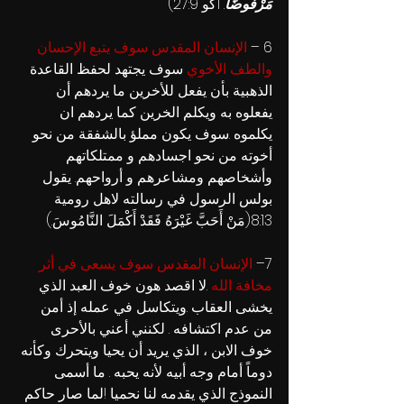
مَرْفُوضًا
. 1كو 27:9)
6
 – 
الإنسان المقدس سوف يتبع الإحسان 
والطف الأخوي 
سوف يجتهد لحفظ القاعدة 
الذهبية بأن يفعل للأخرين ما يردهم أن 
يفعلوه به ويكلم الخرين كما يردهم ان 
يكلموه .سوف يكون مملؤ بالشفقة من نحو 
أخوته من نحو اجسادهم و ممتلكاتهم 
وأشخاصهم ومشاعرهم و أرواحهم. يقول 
بولس الرسول في رسالته لاهل رومية 
8:13(مَنْ أَحَبَّ غَيْرَهُ فَقَدْ أَكْمَلَ النَّامُوسَ.)
7– 
الإنسان المقدس سوف يسعى في أثر 
مخافة الله 
.لا اقصد هون خوف العبد الذي 
يخشى العقاب .ويتكاسل في عمله إذ أمن 
من عدم اكتشافه . لكنني أعني بالأحرى 
خوف الابن ، الذي يريد أن يحيا ويتحرك وكأنه 
دوماً أمام وجه أبيه لأنه يحبه . ما أسمى 
النموذج الذي يقدمه لنا نحميا !لما صار حاكم 