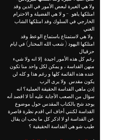
ولا هي الغيرة لبعض الأمور في الدين وقد 
امتلكها 
ياهو
 . - و لا هي الفضيلة و الاحترام 
الخارجي في السلوك وقد امتلكها 
الشاب 
الغني 
. ولا هي لاستمتاع باستماع الوعظ وقد 
امتلكها 
اليهود ( شعب الله المختار) في ايام 
حزقيال
رغم كل هذه الأمور اجيدة  إلا انه ولا شيء 
منهن القداسة ، و يمكن لكل واحد منا تكون 
عنده هذه القائمة كلها و رغم هذا و كله لن  
يكون مقدس . ولا يرى الرب . 
إذن
 ماهي القداسة الحقيقة العملية؟
 انه 
سؤال من الصعب الأجابة عليه أنا لا اقصد أنه 
يوجد شح بالكتاب المقدس حول موضوع 
القداسة لكنني أخاف اني اقدم نظرة قاصرة 
عن القداسة او لا اذكر كل ما يجب ان يقال.
طيب شو هي القداسة الحقيقية ؟ 