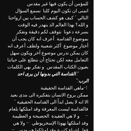
للمؤمن أن يكون فيها غير مقدس.. 
اتمنى ان نكون اليوم كلنا  نسمع السؤال 
التالي " كيف هو كشف الحساب بين ارواحنا 
و الله؟ بهذا العالم الذ ينهدر فيه الوقت 
بسرعة دعونا  نتوقف لكم دقيقة ونفكر 
بموضوع القداسة . أعرف انه كان يجب أن  
أختار موضوع  أكثر شعبية ولطف. أعرف انه 
كان يمكن ندرس موضوع آخر ويكون سهل 
التعامل معه. 
لكن نحتاج أن نتطلع على حياتنا 
بعيون الكتاب المقدس . و نفكر بهي الكلمات 
": القداسة التي بدونها لن يرى احد 
الرب:"
 1-
ماهي القداسة الحقيقية:
ممكن يروح الانسان بتفكيره الى مدى بعيد 
الا انه لا يصل ابداً الى القداسة الحقيقية " 
فالقداسة ليست المعرفة وقد امتلكها 
بلعام
 . 
–     و لا هي العقيدة  الحصيحة و العظيمة 
وقد امتلكها 
يهوذا الإسخريوطي
 . – ولا هي 
فعل اشياء كثيرة وقد امتلكها 
هيرودس
 . – 