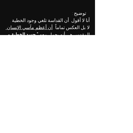
 توضيح :
أنا لا أقول  أن القداسة تلغي وجود الخطية . 
لا. بل العكس تماماً . 
أن أعظم مآسي الإنسان 
المقدس هي
 أنه يحمل معه 
" جسد الخطية و 
الموت الذي  تسمم بالسقوط "
حتى أنه كلما 
أتى ليعمل خير يرى الشر حاضراً قدامه"
 و 
أن الإنسان العتيق يعيق كل حركاته" و انه 
يحاول أن أن يوقفه عن كل خطوة يتحركها 
(رومية21:7)
لكن هنالك امتياز عظيم للأنسان المقدس 
( 
ماعنده سلام مع الخطية مش مثل الغير 
مقدسين فل الإنسان المقدس يكره الخطية 
ويبكي لما يعملها . وفي كل مرا يخطي يشتاق 
أن يتحرر من الخطية و سلطانها عليه  . 
وعمل القداسة في داخله يشبه حائط 
أورشليم – يحتمي به في ضيق الأزمنة" 
دانيال 25:9 ).