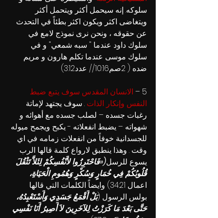
سلوكه. إنه سيحمل أكثر ويتحمل أكثر 
ويتغاضى اكثر ويكون اكثر بطئاً في التحدث 
عن حقوقه ، ونحن نرى نموذج لامع في 
سلوك داود عندما " سبه شمعي" و في 
سلوك موسى عندما تكلم هارون و مريم 
ضده ( 2صم10:16// عدد3:12)
5
 – 
الانسان المقدس سوف يتبع ضبط 
النفس وإنكار الذات 
. سوف يجتهد لإماتة 
رغبات جسده – لصلب جسده مع أهوائه و 
شهواته – يضبط انفعلاته - يكبح ويجمح ميوله 
للجسدانية خوفاً من انفعلات زمامه في اي 
وقت . وهذا ينطبق لارواع كلمة قالها الرب 
يسوع للرسل
(«فَاحْتَرِزُوا لأَنْفُسِكُمْ لِئَلاَّ تَثْقُلَ 
قُلُوبُكُمْ فِي خُمَارٍ وَسُكْرٍ وَهُمُومِ الْحَيَاةِ، 
اعمال 34:21) وايضاً الكلمات التي قالها 
بولس الرسول (
بَلْ أَقْمَعُ جَسَدِي وَأَسْتَعْبِدُهُ، 
حَتَّى بَعْدَ مَا كَرَزْتُ لِلآخَرِينَ لاَ أَصِيرُ أَنَا نَفْسِي 