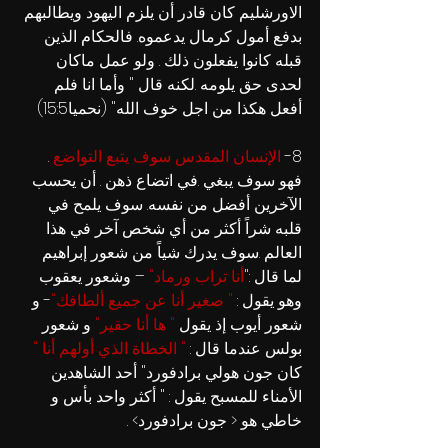
الاورشليم كان قادر أن يلزم اليهود ويطالبهم 
بدفع أمول كرمال يدعموه. فالحكام الذين 
قبله كانوا يفعلون ذلك . ولو عمل ماكان 
لحدى حق يلومه .لكنه قال " وأما انا فلم 
أفعل هكذا من اجل خوف الله" (نحميا15:5)
8-
الإنسان المقدس سوف يتبع التواضع 
. 
فهو سوف يبغي .في اتضاع ذهن . أن يحسب 
الآخرين أفضل من نفسه. سوف يلمح في 
قلبه شراً أكثر من أي شخص آخر في هذا 
العالم .سوف يدرك شياً من شعور إبراهيم 
لما قال :"
أنا تراب ورماد" 
– وشعور يعقوب 
وهو يقول : 
" صغير أنا عن جميع ألطافك"
- و 
شعور أيوب إذ يقول 
" ها أنا حقير"
 و شعور 
بولس عندما قال : 
"
الخطاة الذي أولهم أنا " 
كان جون هولي برادفورد" أحد الشاهدين 
الأمناء للمسبح يقول : " أكثر واحد بأس و 
خاطي هو < جون برادفورد> .