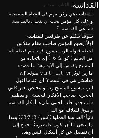
القداسة
وعود الله في الكتاب المقدس
 القداسة هي ركن مهم في الحياة المسيحية 
عظات
و على كل مؤمن يجب ان يتحلى بالقداسة. 
سؤال وجواب
فما هي القداسة  ؟
تسبيح وصلاة
سوف نتكلم عن طرقتين للقداسة :
أولاً
آيات كتابية
، يصبح المؤمن صاحب مقام مقدَّس 
لحظة قبوله الرب يسوع  فإنه يتم فصله لله 
من العالم (1كو 2:1؛ 11:6). إي باتحاده مع 
المسيح يتقدس إلى الأبد. وهذا ما قصده 
مارتن لوثر Martin Luther بقوله: ”إن 
قداستي هي في السماء“. أي عندما اقبل 
الرب يسوع المسيح رب و مخلص يغير قلبي 
الحجري صاحب الأفكار النجسة ، و يعطيني 
قلب جديد قلب لحمي مليء بأفكار القداسة 
و يتوق للعلاقة مع الله . 
ثانياً
 : القداسة العملية (1تس4: 3؛ 5: 23). وهذا 
ما ينبغي لنا أن نكون عليه يوميًّا. نحتاج إلى 
أن ننفصل عن كل أشكال الشر. وهذه 