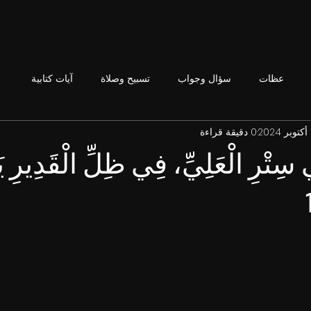
عظات
سؤال وجواب
تسبيح وصلاة
آيات كتابية
2
0 دقيقة قراءة
سِتْرِ الْعَلِيِّ، فِي ظِلِّ الْقَدِيرِ ي