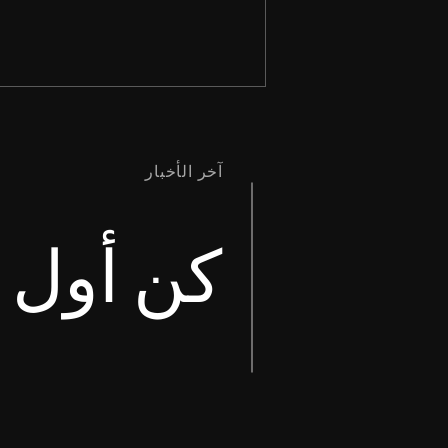
آخر الأخبار
كن أول م
وَإِنَّمَا إِنْ كَانَ أَحَدُكُمْ تُعْوِزُهُ حِكْمَةٌ،
فَلْيَطْلُبْ مِنَ اللهِ الَّذِي يُعْطِي
الْجَمِيعَ بِسَخَاءٍ وَلاَ يُعَيِّرُ، فَسَيُعْطَى
لَهُ. رسالة يعقوب ١: ٥