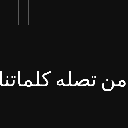
ن تصله كلماتنا
انْتَظِرِ الرَّبَّ. لِيَتَشَدَّدْ وَلْيَتَشَجَّعْ
طُوبَى ل
قَلْبُكَ، وَانْتَظِرِ الرَّبَّ. سفر
لأَنَّ ل
المزامير ٢٧: ١٤
متى ٥: ١٠