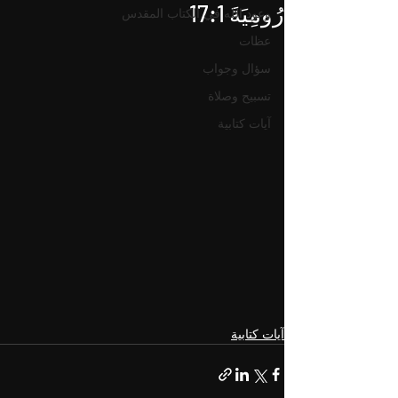
رُومِيَةَ‬ ‭17:1
وعود الله في الكتاب المقدس
عظات
سؤال وجواب
تسبيح وصلاة
آيات كتابية
آيات كتابية