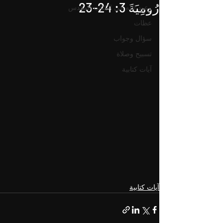
‮‮‮رُومِيَةَ‬ ‭23-24 :3
وعود الله في الكتاب المقدس
عظات
سؤال وجواب
تسبيح وصلاة
آيات كتابية
آيات كتابية