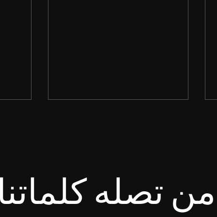
ن تصله كلماتنا
انْتَظِرِ الرَّبَّ. لِيَتَشَدَّدْ وَلْيَتَشَجَّعْ
طُوبَى ل
قَلْبُكَ، وَانْتَظِرِ الرَّبَّ. سفر
لأَنَّ ل
المزامير ٢٧: ١٤
متى ٥: ١٠