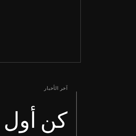
آخر الأخبار
كن أول م
وَإِنَّمَا إِنْ كَانَ أَحَدُكُمْ تُعْوِزُهُ حِكْمَةٌ،
فَلْيَطْلُبْ مِنَ اللهِ الَّذِي يُعْطِي
الْجَمِيعَ بِسَخَاءٍ وَلاَ يُعَيِّرُ، فَسَيُعْطَى