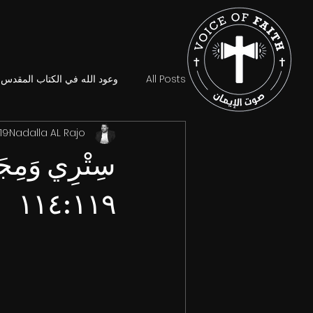
All Posts
وعود الله في الكتاب المقدس
Nadalla AL Rajo
19 أغسطس 025
سِتْرِي وَمِجَ
١١٤:١١٩