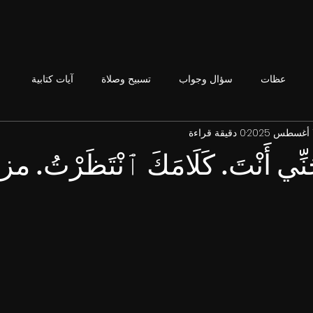
عظات
سؤال وجواب
تسبيح وصلاة
آيات كتابية
2
0 دقيقة قراءة
نِّي أَنْتَ. كَلَامَكَ ٱنْتَظَرْتُ. م