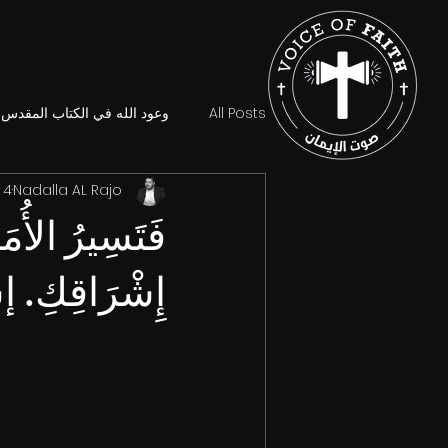
All Posts
وعود الله في الكتاب المقدس
Nadalla AL Rajo
4 مايو 2023
فَتَسِيرُ الأُم
إِشْرَاقِكِ. إشع