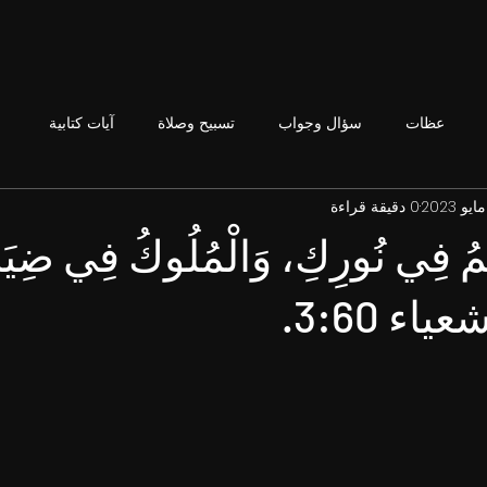
عظات
سؤال وجواب
تسبيح وصلاة
آيات كتابية
0 دقيقة قراءة
َمُ فِي نُورِكِ، وَالْمُلُوكُ فِي ضِيَا
ياء 3:60.