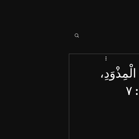
الْمِذْوَدِ،