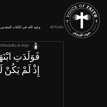
All Posts
وعود الله في الكتاب المقدس
Nadalla AL Rajo
22 ديسمبر 5
فَوَلَدَتِ ابْنَه
إِذْ لَمْ يَكُنْ 