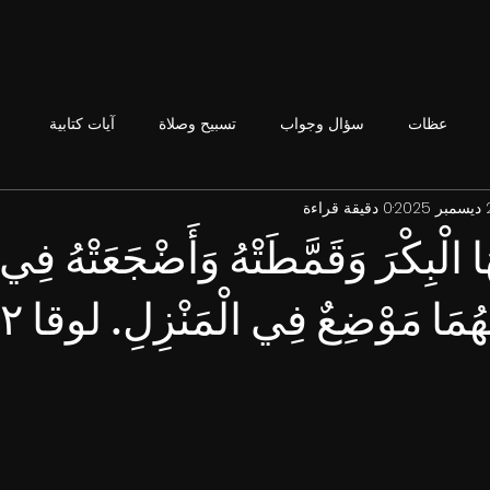
عظات
سؤال وجواب
تسبيح وصلاة
آيات كتابية
202
0 دقيقة قراءة
َا الْبِكْرَ وَقَمَّطَتْهُ وَأَضْجَعَتْهُ فِي 
لَهُمَا مَوْضِعٌ فِي الْمَنْزِلِ. لوقا ٢: ٧