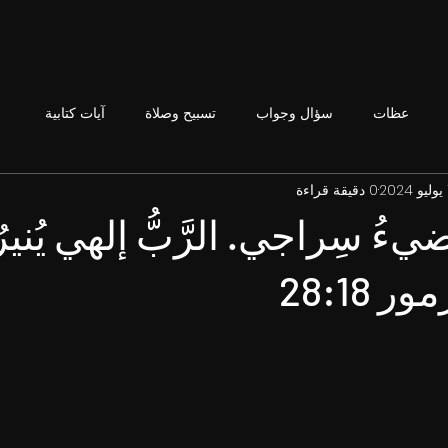
عظات
سؤال وجواب
تسبيح وصلاة
آيات كتابية
2
0 دقيقة قراءة
تُضيءُ سِراجي. الرَّبُّ إلهي يُنيرُ
 28:18