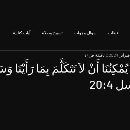
عظات
سؤال وجواب
تسبيح وصلاة
آيات كتابية
0 دقيقة قراءة
 يُمْكِنُنَا أَنْ لاَ نَتَكَلَّمَ بِمَا رَأَيْنَا و
20:4