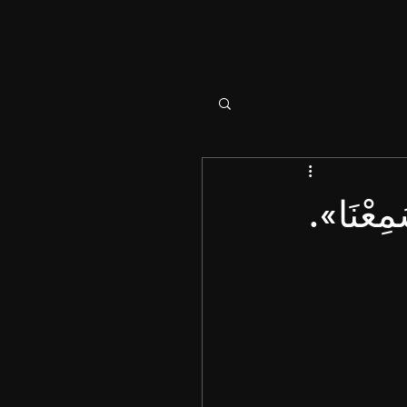
َسَمِعْنَا».