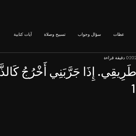
عظات
سؤال وجواب
تسبيح وصلاة
آيات كتابية
0 دقيقة قراءة
ُ طَرِيقِي. إِذَا جَرَّبَنِي أَخْرُجُ كَالذ