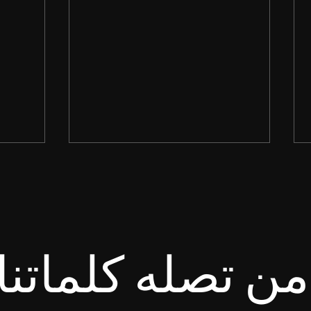
ن تصله كلماتنا
طُوبَى لِصَانِعِي السَّلاَمِ، لأَنَّهُمْ أَبْنَاءَ
طُوبَى لِل
اللهِ يُدْعَوْنَ. إنجيل متى ٥: ٩
يُعَايِن