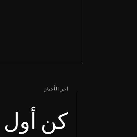
آخر الأخبار
كن أول م
طُوبَى لِلْمَطْرُودِينَ مِنْ أَجْلِ الْبِرِّ،
لأَنَّ لَهُمْ مَلَكُوتَ السَّمَاوَاتِ. إنجيل
متى ٥: ١٠