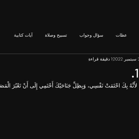
عظات
سؤال وجواب
تسبيح وصلاة
آيات كتابية
202
1 دقيقة قراءة
لأَنَّهُ بِكَ احْتَمَتْ نَفْسِي، وَبِظِلِّ جَنَاحَيْكَ أَحْتَمِي إِلَى أَنْ تَعْبُرَ الْمَصَ