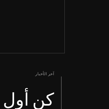
آخر الأخبار
كن أول م
وَإِنَّمَا إِنْ كَانَ أَحَدُكُمْ تُعْوِزُهُ حِكْمَةٌ،
فَلْيَطْلُبْ مِنَ اللهِ الَّذِي يُعْطِي