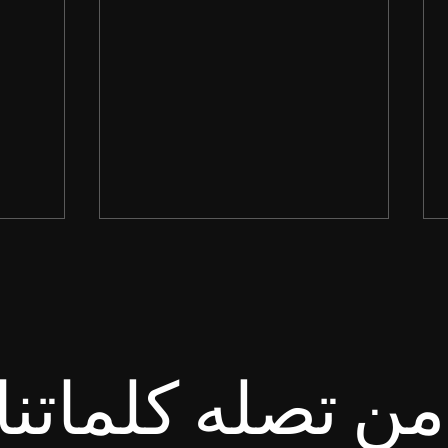
ن تصله كلماتنا
انْتَظِرِ الرَّبَّ. لِيَتَشَدَّدْ وَلْيَتَشَجَّعْ
طُوبَى ل
قَلْبُكَ، وَانْتَظِرِ الرَّبَّ. سفر
لأَنَّ ل