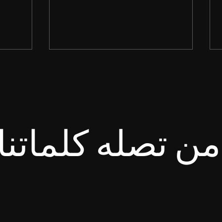
ن تصله كلماتنا
انْتَظِرِ الرَّبَّ. لِيَتَشَدَّدْ وَلْيَتَشَجَّعْ
طُوبَى ل
قَلْبُكَ، وَانْتَظِرِ الرَّبَّ. سفر
لأَنَّ ل
المزامير ٢٧: ١٤
متى ٥: ١٠