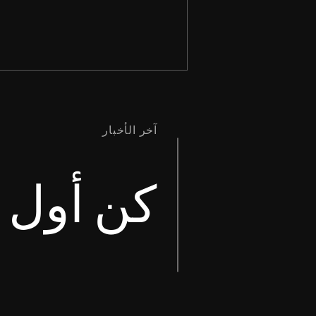
آخر الأخبار
كن أول م
وَإِنَّمَا إِنْ كَانَ أَحَدُكُمْ تُعْوِزُهُ حِكْمَةٌ،
فَلْيَطْلُبْ مِنَ اللهِ الَّذِي يُعْطِي
الْجَمِيعَ بِسَخَاءٍ وَلاَ يُعَيِّرُ، فَسَيُعْطَى
لَهُ. رسالة يعقوب ١: ٥