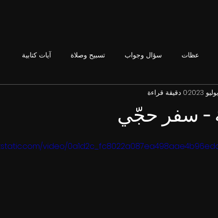
عظات
سؤال وجواب
تسبيح وصلاة
آيات كتابية
0 دقيقة قراءة
 - سفر حجّي
.wixstatic.com/video/0a1d2c_fc8022a087ea498aae4b96ed