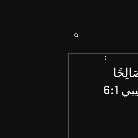
صَالِحًا
ي 6:1