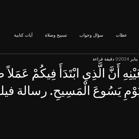
عظات
سؤال وجواب
تسبيح وصلاة
آيات كتابية
0 دقيقة قراءة
يْنِهِ أَنَّ الَّذِي ابْتَدَأَ فِيكُمْ عَمَلاً 
 يَوْمِ يَسُوعَ الْمَسِيحِ. رسالة فيليب